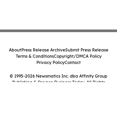
About
Press Release Archive
Submit Press Release
Terms & Conditions
Copyright/DMCA Policy
Privacy Policy
Contact
© 1995-2026 Newsmatics Inc. dba Affinity Group
Publishing & Oregon Business Today. All Rights
Reserved.
Cookie Settings / Your Privacy Choices